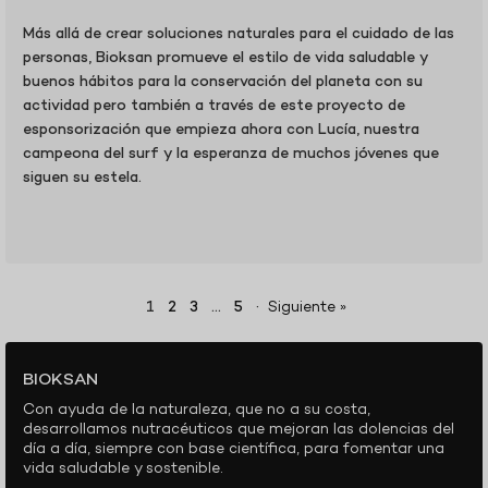
Más allá de crear soluciones naturales para el cuidado de las
personas, Bioksan promueve el estilo de vida saludable y
buenos hábitos para la conservación del planeta con su
actividad pero también a través de este proyecto de
esponsorización que empieza ahora con Lucía, nuestra
campeona del surf y la esperanza de muchos jóvenes que
siguen su estela.
1
2
3
…
5
·
Siguiente »
BIOKSAN
Con ayuda de la naturaleza, que no a su costa,
desarrollamos nutracéuticos que mejoran las dolencias del
día a día, siempre con base científica, para fomentar una
vida saludable y sostenible.