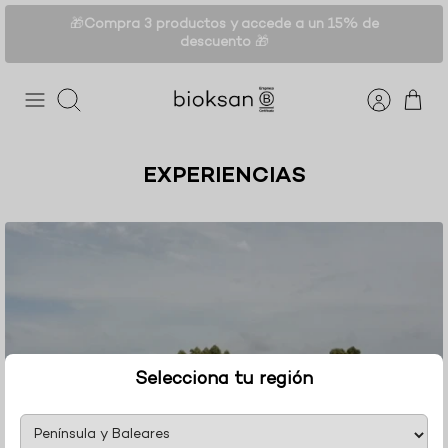
Ir
🎁
Compra 3 productos y accede a un 15% de
al
descuento
🎁
contenido
Buscar
EXPERIENCIAS
Selecciona tu región