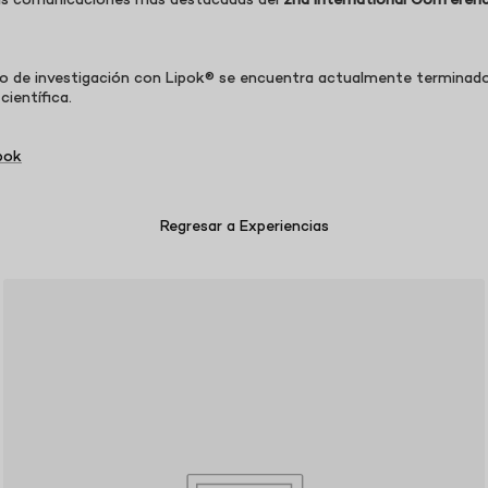
 las comunicaciones más destacadas del
2nd International Conferen
to de investigación con Lipok® se encuentra actualmente terminad
científica.
pok
Regresar a Experiencias