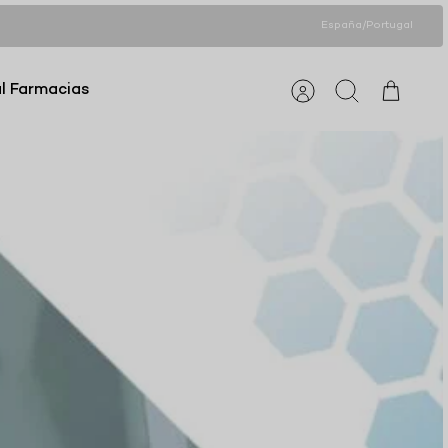
España/Portugal
l Farmacias
Cuenta
Buscar
Carrito