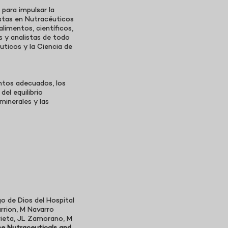
para impulsar la
istas en Nutracéuticos
limentos, científicos,
as y analistas de todo
uticos y la Ciencia de
entos adecuados, los
el equilibrio
 minerales y las
o de Dios del Hospital
arrion, M Navarro
rrieta, JL Zamorano, M