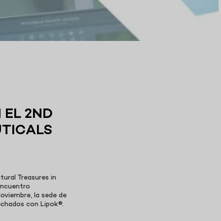
 EL 2ND
TICALS
ural Treasures in
 encuentro
Noviembre, la sede de
sechados con Lipok®.