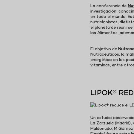
La conferencia de
Nu
investigación, conoci
en todo el mundo. Este
nutricionistas, dietis
el planeta de reunirse
los Alimentos, además
El objetivo de
Nutrace
Nutracéuticos, la maln
energético en los paci
vitaminas, entre otros
LIPOK® RE
Un estudio observacio
La Zarzuela (Madrid), 
Maldonado, M Gómez Gi