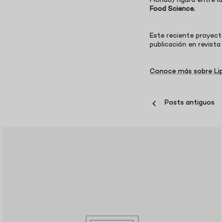
Florido) figura entre
Food Science.
Este reciente proyec
publicación en revista 
Conoce más sobre Li
Posts antiguos
B
L
O
G
P
O