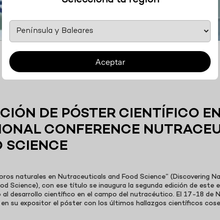
Selecciona tu región
Aceptar
LIPOK® EN PARÍS
CIÓN DE PÓSTER CIENTÍFICO EN
IONAL CONFERENCE NUTRACEU
 SCIENCE
oros naturales en Nutraceuticals and Food Science” (Discovering Nat
od Science), con ese título se inaugura la segunda edición de este
 al desarrollo científico en el campo del nutracéutico. El 17-18 de 
 en su expositor el póster con los últimos hallazgos científicos co