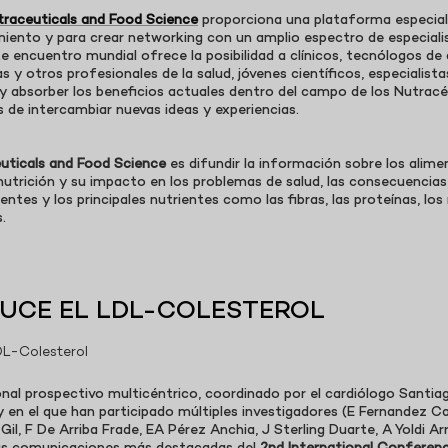
traceuticals and Food Science
proporciona una plataforma especial 
miento y para crear networking con un amplio espectro de especial
 encuentro mundial ofrece la posibilidad a clínicos, tecnólogos de a
tas y otros profesionales de la salud, jóvenes científicos, especialist
 y absorber los beneficios actuales dentro del campo de los Nutracé
 de intercambiar nuevas ideas y experiencias.
uticals and Food Science
es difundir la información sobre los alim
utrición y su impacto en los problemas de salud, las consecuencias d
entes y los principales nutrientes como las fibras, las proteínas, los
.
DUCE EL LDL-COLESTEROL
nal prospectivo multicéntrico, coordinado por el cardiólogo Santiag
y en el que han participado múltiples investigadores (E Fernandez C
l, F De Arriba Frade, EA Pérez Anchia, J Sterling Duarte, A Yoldi A