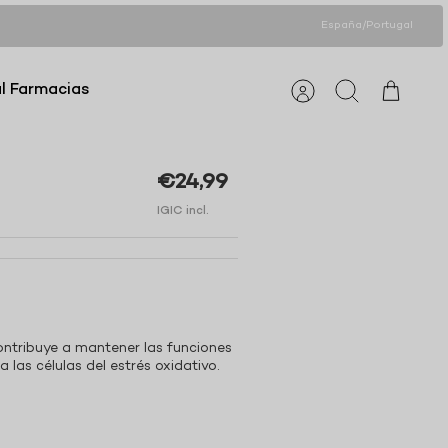
España/Portugal
l Farmacias
Cuenta
Buscar
Carrito
€24,99
IGIC incl.
ntribuye a mantener las funciones
a las células del estrés oxidativo.
.