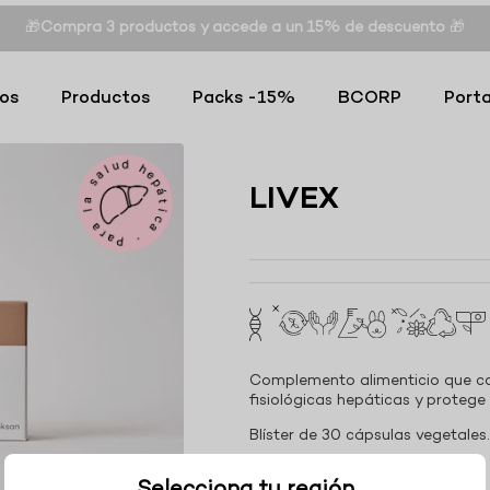
🎁
Compra 3 productos y accede a un 15% de descuento
🎁
os
Productos
Packs -15%
BCORP
Porta
LIVEX
Complemento alimenticio que co
fisiológicas hepáticas y protege 
Blíster de 30 cápsulas vegetales
MODO DE EMPLEO