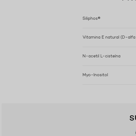
Siliphos®
Vitamina E natural (D-alf
N-acetil L-cisteína
Myo-Inositol
S