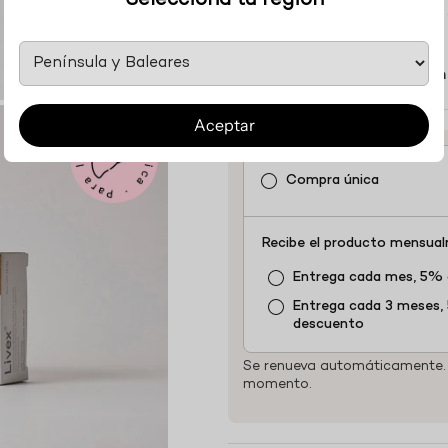
Selecciona tu región
Se recomienda tomar 1 cápsula 
después de la comida.
Compra 3 unidades y obtén
Aceptar
Compra única
Recibe el producto mensua
Entrega cada mes, 5%
Entrega cada 3 meses,
descuento
Se renueva automáticamente. 
momento.