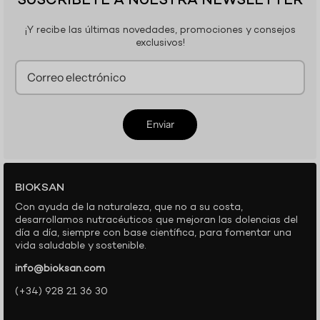
SUSCRÍBETE A NUESTRA NEWSLETTER
¡Y recibe las últimas novedades, promociones y consejos
exclusivos!
Enviar
BIOKSAN
Con ayuda de la naturaleza, que no a su costa,
desarrollamos nutracéuticos que mejoran las dolencias del
día a día, siempre con base científica, para fomentar una
vida saludable y sostenible.
info@bioksan.com
(+34) 928 21 36 30